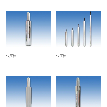
气压棒
气压棒