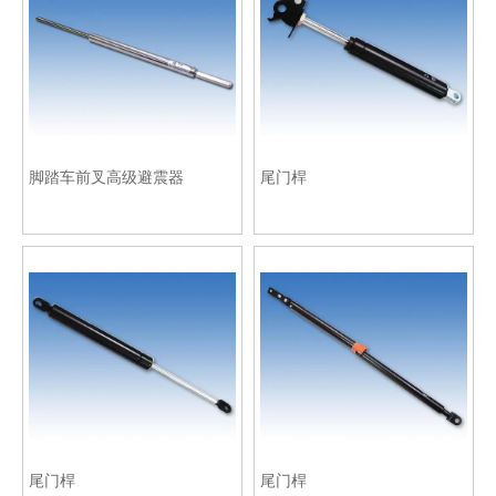
脚踏车前叉高级避震器
尾门桿
尾门桿
尾门桿