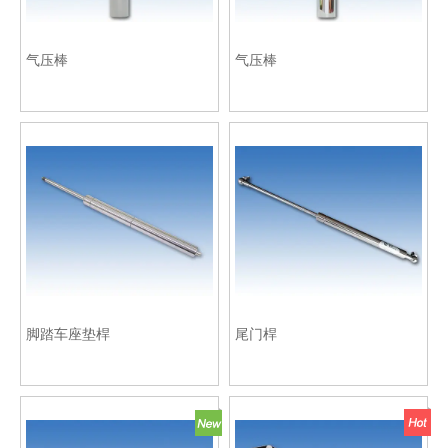
气压棒
气压棒
脚踏车座垫桿
尾门桿