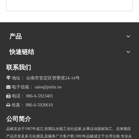
产品
快速链结
联系我们

地址： 台南市安定区管寮里24-14号

电子信箱：
sales@pinfu.tw

电话： 886-6-5923401

传真： 886-6-5920610
公司简介
品赋实业于1987年成立,初期以永能工业社起家,从事运动器材加工。后来顺应
产品开发及多元化潮流,及服务广大客户群,1993年品赋成立于台湾台南,专业从