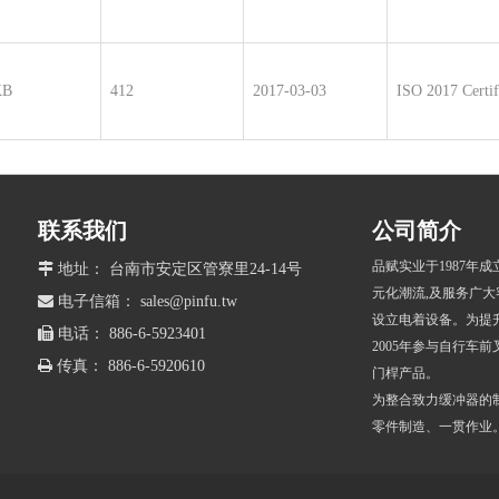
KB
412
2017-03-03
ISO 2017 Certif
联系我们
公司简介
品赋实业于1987年

地址： 台南市安定区管寮里24-14号
元化潮流,及服务广大

电子信箱：
sales@pinfu.tw
设立电着设备。为提升品

电话： 886-6-5923401
2005年参与自行车前

传真： 886-6-5920610
门桿产品。
为整合致力缓冲器的制
零件制造、一贯作业