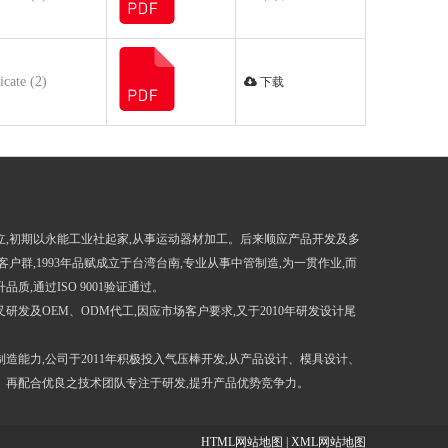
icate (2)
下载
成立,初期以永能工业社起家,从事运动器材加工。后来顺应产品开发及多
客户群,1993年品赋成立于台湾台南,专业从事中管制造,为一贯作业,而
质,通过ISO 9001验证通过。
叉研发及OEM、ODM代工,因应市场客户要求,又于2010年研发设计尾
造能力,公司于2011年积极投入气压棒开发,从产品设计、模具设计、
。再配合优良之技术团队专注于研发,提升产品优势竞争力。
HTML网站地图
|
XML网站地图