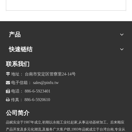
产品
快速链结
联系我们

地址： 台南市安定区管寮里24-14号

电子信箱：
sales@pinfu.tw

电话： 886-6-5923401

传真： 886-6-5920610
公司简介
品赋实业于1987年成立,初期以永能工业社起家,从事运动器材加工。后来顺应
产品开发及多元化潮流,及服务广大客户群,1993年品赋成立于台湾台南,专业从