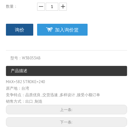
数量：
询价
加入询价篮
型号：
W3B053AB
产品描述
MAX=582 STROKE=240
原产地：台湾
竞争特点：品质优良 ,交货迅速 ,多样设计 ,接受小额订单
销售方式：出口 ,制造
上一条:
下一条: