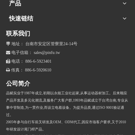
产品
快速链结
联系我们

地址： 台南市安定区管寮里24-14号

电子信箱：
sales@pinfu.tw

电话： 886-6-5923401

传真： 886-6-5920610
公司简介
品赋实业于1987年成立,初期以永能工业社起家,从事运动器材加工。后来顺应
产品开发及多元化潮流,及服务广大客户群,1993年品赋成立于台湾台南,专业从
事中管制造,为一贯作业,而设立电着设备。为提升品质,通过ISO 9001验证通
过。
2005年参与自行车前叉研发及OEM、ODM代工,因应市场客户要求,又于2010
年研发设计尾门桿产品。