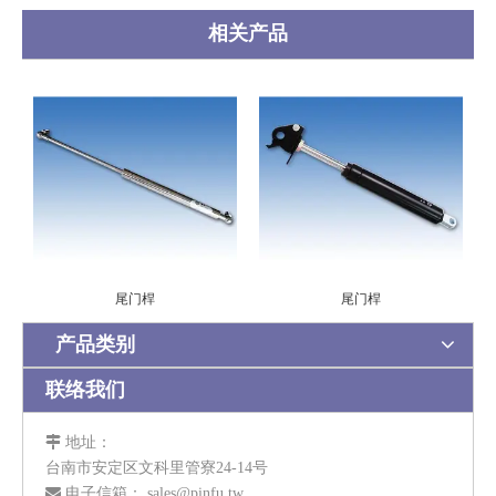
相关产品
尾门桿
尾门桿
产品类别
联络我们

地址：
台南市安定区文科里管寮24-14号

电子信箱：
sales@pinfu.tw