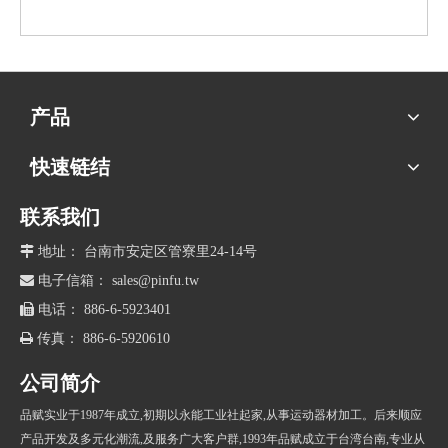
产品
快速链结
联系我们

地址： 台南市安定区管寮里24-14号

电子信箱：
sales@pinfu.tw

电话： 886-6-5923401

传真： 886-6-5920610
公司简介
品赋实业于1987年成立,初期以永能工业社起家,从事运动器材加工。后来顺应
产品开发及多元化潮流,及服务广大客户群,1993年品赋成立于台湾台南,专业从