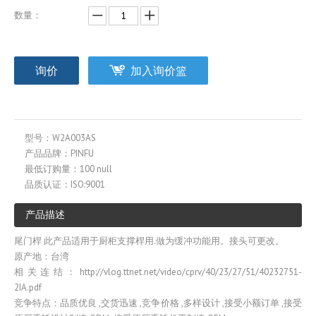
数量：
询价
加入询价篮
型号：
W2A003AS
产品品牌：
PINFU
最低订购量：
100 null
品质认证：
ISO:9001
产品描述
尾门桿 此产品适用于厨柜支撑桿用.做为缓冲功能用。接头可更改。
原产地：台湾
相关连结：http://vlog.ttnet.net/video/cprv/40/23/27/51/40232751-
2IA.pdf
竞争特点：品质优良 ,交货迅速 ,竞争价格 ,多样设计 ,接受小额订单 ,接受