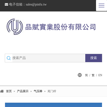

电子信箱：
sales@pinfu.tw
搜索
/
/
简
繁
EN
首页
»
产品展示
»
气压棒
»
尾门桿